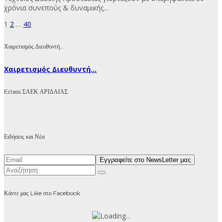
χρόνια συνεπούς & δυναμικής…
Σελιδοποίηση
1
2
…
40
άρθρων
Χαιρετισμός Διευθυντή…
Χαιρετισμός Διευθυντή...
Eclass ΣΑΕΚ ΑΡΙΔΑΙΑΣ
Ειδήσεις και Νέα
Κάντε μας Like στο Facebook