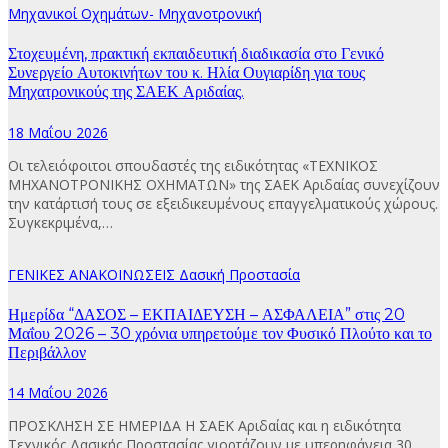
Μηχανικοί Οχημάτων- Μηχανοτρονική
Στοχευμένη, πρακτική εκπαιδευτική διαδικασία στο Γενικό
Συνεργείο Αυτοκινήτων του κ. Ηλία Ουγιαρίδη για τους
Μηχατρονικούς της ΣΑΕΚ Αριδαίας.
18 Μαΐου 2026
Οι τελειόφοιτοι σπουδαστές της ειδικότητας «ΤΕΧΝΙΚΟΣ
ΜΗΧΑΝΟΤΡΟΝΙΚΗΣ ΟΧΗΜΑΤΩΝ» της ΣΑΕΚ Αριδαίας συνεχίζουν
την κατάρτισή τους σε εξειδικευμένους επαγγελματικούς χώρους.
Συγκεκριμένα,…
ΓΕΝΙΚΕΣ ΑΝΑΚΟΙΝΩΣΕΙΣ
Δασική Προστασία
Ημερίδα “ΔΑΣΟΣ – ΕΚΠΑΙΔΕΥΣΗ – ΑΣΦΑΛΕΙΑ” στις 20
Μαΐου 2026 – 30 χρόνια υπηρετούμε τον Φυσικό Πλούτο και το
Περιβάλλον
14 Μαΐου 2026
ΠΡΟΣΚΛΗΣΗ ΣΕ ΗΜΕΡΙΔΑ Η ΣΑΕΚ Αριδαίας και η ειδικότητα
Τεχνικός Δασικής Προστασίας γιορτάζουν με υπερηφάνεια 30