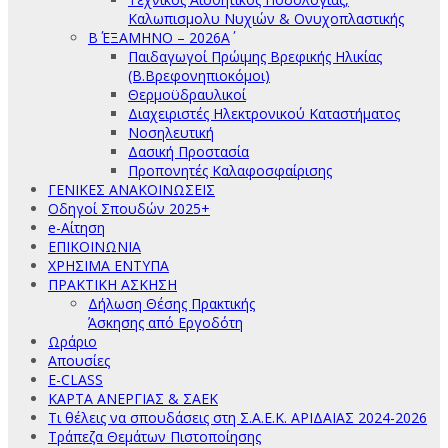
Καλωπισμολυ Νυχιών & Ονυχοπλαστικής
Β΄ ΕΞΑΜΗΝΟ – 2026Α΄
Παιδαγωγοί Πρώιμης Βρεφικής Ηλικίας
(Β.Βρεφονηπιοκόμοι)
Θερμοϋδραυλικοί
Διαχειριστές Ηλεκτρονικού Καταστήματος
Νοσηλευτική
Δασική Προστασία
Προπονητές Καλαφοσφαίρισης
ΓΕΝΙΚΕΣ ΑΝΑΚΟΙΝΩΣΕΙΣ
Οδηγοί Σπουδών 2025+
e-Αίτηση
ΕΠΙΚΟΙΝΩΝΙΑ
ΧΡΗΣΙΜΑ ΕΝΤΥΠΑ
ΠΡΑΚΤΙΚΗ ΑΣΚΗΣΗ
Δήλωση Θέσης Πρακτικής
Άσκησης από Εργοδότη
Ωράριο
Απουσίες
E-CLASS
ΚΑΡΤΑ ΑΝΕΡΓΙΑΣ & ΣΑΕΚ
Τι θέλεις να σπουδάσεις στη Σ.Α.Ε.Κ. ΑΡΙΔΑΙΑΣ 2024-2026
Τράπεζα Θεμάτων Πιστοποίησης