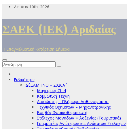
Μετάβαση
Δε. Αυγ 10th, 2026
στο
περιεχόμενο
ΣΑΕΚ (ΙΕΚ) Αριδαίας
Η Επαγγελματική Κατάρτιση Σήμερα!
Ειδικότητες
Δ΄ΕΞΑΜΗΝΟ – 2026Α΄
Μαγειρική-Chef
Κομμωτική Τέχνη
Διασώστης – Πλήρωμα Ασθενοφόρου
Τεχνικός Οχημάτων – Μηχανοτρονικής
Βοηθός Φυσικοθεραπευτή
Στέλεχος Μονάδων Φιλοξενίας (Τουριστικά)
Γραμματέας Ανώτερων και Ανώτατων Στελεχών
Τεχνικός Αισθητικός Ποδολογίας,